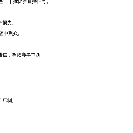
上空，干扰比赛直播信号。
产损失。
些砸中观众。
通信，导致赛事中断。
准压制。