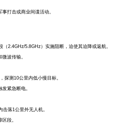
军事打击或商业间谍活动。
段（2.4GHz/5.8GHz）实施阻断，迫使其迫降或返航。
和微波传输。
），探测10公里内低小慢目标。
触发紧急断电。
内击落1公里外无人机。
障区段。