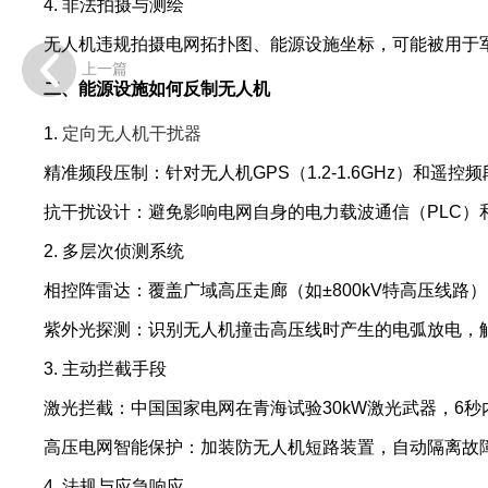
4. 非法拍摄与测绘
无人机违规拍摄电网拓扑图、能源设施坐标，可能被用于
上一篇
二、能源设施如何反制无人机
1.
定向无人机干扰器
精准频段压制：针对无人机GPS（1.2-1.6GHz）和遥控频
抗干扰设计：避免影响电网自身的电力载波通信（PLC）
2. 多层次侦测系统
相控阵雷达：覆盖广域高压走廊（如±800kV特高压线路
紫外光探测：识别无人机撞击高压线时产生的电弧放电，
3. 主动拦截手段
激光拦截：中国国家电网在青海试验30kW激光武器，6秒
高压电网智能保护：加装防无人机短路装置，自动隔离故
4. 法规与应急响应