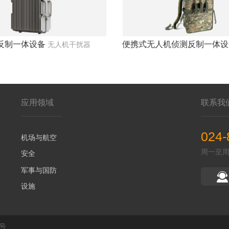
反制一体设备
便携式无人机侦测反制一体设
无人机干扰器
应用领域
联系我
024-
机场与航空
周一至周五 
安全
军事与国防
设施
9号