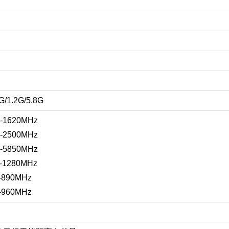
G/1.2G/5.8G
-1620MHz
-2500MHz
-5850MHz
-1280MHz
890MHz
960MHz