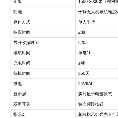
距离
1500-2000米（
功能
干扰无人机导航/遥
操作方式
单人手持
响应时间
≤3s
展开收撤时间
≤20s
续航时间
单电1h
充电时间
≤4h
待机时间
≥60天
供电
24V6Ah
显示屏
实时显示电量状态
双重开关
独立频段按钮
指示灯
频段指示灯强光下可