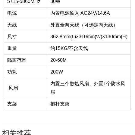
5715-5860MHz
30W
电源
内置电源输入 AC24V/14.6A
天线
外置全向天线（可选定向天线）
尺寸
362.8mm(L)×310mm(W)×130mm(H)
重量
约15KG/不含天线
隔离范围
20-60M
功耗
200W
内置三个散热风扇、外置1个防水风
风扇
扇
支架
抱杆支架
相关推荐